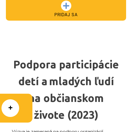
PRIDAJ SA
Podpora participácie
detí a mladých ľudí
na občianskom
živote (2023)
Výzva je zameraná na podporu organizácií