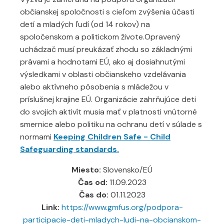
občianskej spoločnosti s cieľom zvýšenia účasti
detí a mladých ľudí (od 14 rokov) na
spoločenskom a politickom živote.Opravený
uchádzač musí preukázať zhodu so základnými
právami a hodnotami EÚ, ako aj dosiahnutými
výsledkami v oblasti občianskeho vzdelávania
alebo aktívneho pôsobenia s mládežou v
príslušnej krajine EÚ. Organizácie zahrňujúce deti
do svojich aktivít musia mať v platnosti vnútorné
smernice alebo politiku na ochranu detí v súlade s
normami
Keeping Children Safe - Child
Safeguarding standards.
Miesto:
Slovensko/EÚ
Čas od:
11.09.2023
Čas do:
01.11.2023
Link:
https://www.gmfus.org/podpora-
participacie-deti-mladych-ludi-na-obcianskom-